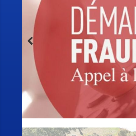
ILM
9H
Ciné
 de
e