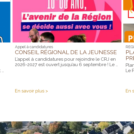
Appel à candidatures
REG
CONSEIL RÉGIONAL DE LA JEUNESSE
PL
PR
L’appel à candidatures pour rejoindre le CRJ en
2026-2027 est ouvert jusqu’au 6 septembre ! Le …
Pla
 …
Le P
Conseil
En savoir plus >
En s
Régional
de
la
Jeunesse