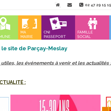
Aller
02 47 29 15 1
au
contenu
nu
MA
CNI
FAMILLE
MUNE
MAIRIE
PASSEPORT
SOCIAL
 le site de Parçay-Meslay
utiles, les événements à venir et les actualités 
CTUALITÉ :