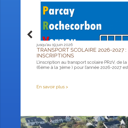
rches
iements
aiements
Annuaires
Réserver
istratives
PFiP
n
une
igne
salle
agence postale !
jusqu'au 19 juin 2026
TRANSPORT SCOLAIRE 2026-2027 :
INSCRIPTIONS
olaire 2026-
postale. Pensez
L’inscription au transport scolaire PR2V, de la
(6ème à la 3ème ) pour l’année 2026-2027 est
Transport
En savoir plus >
scolaire
2026-
2027
:
inscriptions