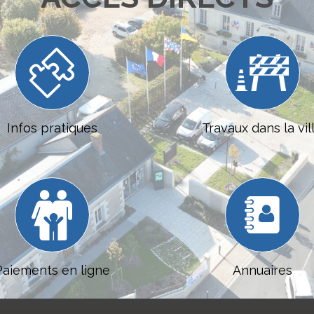
Aller
au
contenu
Infos pratiques
Travaux dans la vil
Paiements en ligne
Annuaires