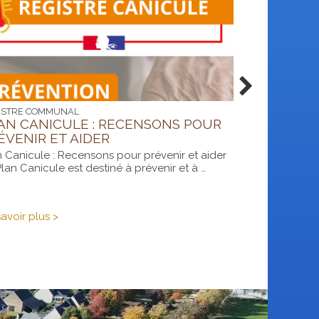
ISTRE COMMUNAL
AVIS D’ENQUETE
AN CANICULE : RECENSONS POUR
PLAN DE MO
ÉVENIR ET AIDER
Exprimez-vous 
Après deux ans 
n Canicule : Recensons pour prévenir et aider
lan Canicule est destiné à prévenir et à …
Plan
avoir plus >
En savoir plus 
Canicule
:
Recensons
pour
prévenir
et
aider