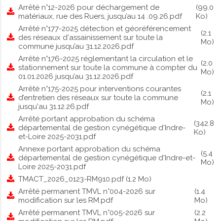
Arrêté n°12-2026 pour déchargement de
(99.0
matériaux, rue des Ruers, jusqu’au 14 .09.26.pdf
Ko)
Arrêté n°177-2025 détection et géoréférencement
(2.1
des réseaux d'assainissement sur toute la
Mo)
commune jusqu’au 31.12.2026.pdf
Arrêté n°176-2025 réglementant la circulation et le
(2.0
stationnement sur toute la commune à compter du
Mo)
01.01.2026 jusqu’au 31.12.2026.pdf
Arrêté n°175-2025 pour interventions courantes
(2.1
d’entretien des réseaux sur toute la commune
Mo)
jusqu'au 31.12.26.pdf
Arrêté portant approbation du schéma
(342.8
départemental de gestion cynégétique d'Indre-
Ko)
et-Loire 2025-2031.pdf
Annexe portant approbation du schéma
(5.4
départemental de gestion cynégétique d'Indre-et-
Mo)
Loire 2025-2031.pdf
TMACT_2026_0123-RM910.pdf
(1.2 Mo)
Arrêté permanent TMVL n°004-2026 sur
(1.4
modification sur les RM.pdf
Mo)
Arrêté permanent TMVL n°005-2026 sur
(2.2