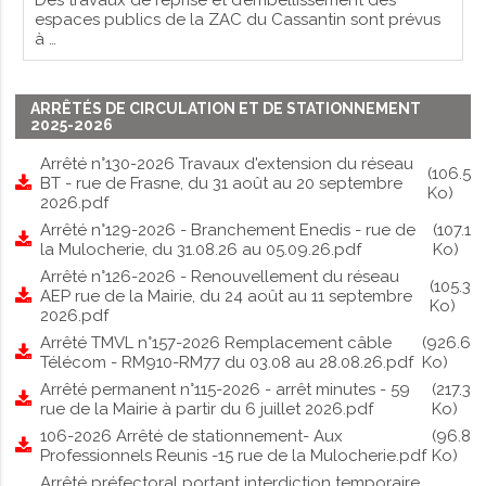
espaces publics de la ZAC du Cassantin sont prévus
à …
ARRÊTÉS DE CIRCULATION ET DE STATIONNEMENT
2025-2026
Arrêté n°130-2026 Travaux d'extension du réseau
(106.5
BT - rue de Frasne, du 31 août au 20 septembre
Ko)
2026.pdf
Arrêté n°129-2026 - Branchement Enedis - rue de
(107.1
la Mulocherie, du 31.08.26 au 05.09.26.pdf
Ko)
Arrêté n°126-2026 - Renouvellement du réseau
(105.3
AEP rue de la Mairie, du 24 août au 11 septembre
Ko)
2026.pdf
Arrêté TMVL n°157-2026 Remplacement câble
(926.6
Télécom - RM910-RM77 du 03.08 au 28.08.26.pdf
Ko)
Arrêté permanent n°115-2026 - arrêt minutes - 59
(217.3
rue de la Mairie à partir du 6 juillet 2026.pdf
Ko)
106-2026 Arrêté de stationnement- Aux
(96.8
Professionnels Reunis -15 rue de la Mulocherie.pdf
Ko)
Arrêté préfectoral portant interdiction temporaire