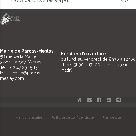
modification sur les RM.pdf
Mo)
Mairie de Parçay-Meslay
Horaires d’ouverture
58 rue de la Mairie
du lundi au vendredi de 8h30 à 12h00
37210 Parçay-Meslay
et de 13h30 à 17h00 (fermé le jeudi
Tél. : 02 47 29 15 15
matin)
Mail : mairie@parcay-
meslay.com
Aller
Aller
au
au
contenu
contenu
Aller
Mentions légales
Politique de confidentialité
Plan de site
au
contenu