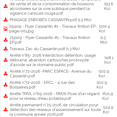
de vente et de la consommation de boissons
(93.6
alcoolisées sur la voie publique pendant la
Ko)
vigilance canicule rouge.pdf
PHASAGE ENROBÉS CASSANTIN.pdf
(1.5 Mo)
251109 - Flyer Cassantin #1 - Travaux finition EP-
(200.4
page-001.jpg
Ko)
251109 - Flyer Cassantin #1 - Travaux finition
(1.3
EP.pdf
Mo)
Travaux Zac du Cassantin.pdf
(1.3 Mo)
Arrêté n°85- 2026 Interdiction détention, usage
(118.1
détourné, abandon cartouches protoxyde
Ko)
d'azode sur le domaine public.pdf
Arrêté n°73-2026 -PARC ESPACE- Avenue du
(102.9
Cassantin.pdf
Ko)
Arrêté n°72-2026 - ERCL - 4 rue des
(102.9
Boissières.pdf
Ko)
Arrêté TMVL n°69-2026 - RM76 Pose d'un regard
(621.9
pour le réseau d'eau potable.pdf
Ko)
Arrêté permanent n°25-2026 de circulation pour
(124.9
détection des réseaux d'assainissement sur toute
Ko)
la commune année 2026.pdf