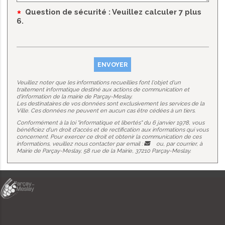
*
Question de sécurité
: Veuillez calculer 7 plus
6.
Veuillez noter que les informations recueillies font l'objet d'un
traitement informatique destiné aux actions de communication et
d'information de la mairie de Parçay-Meslay.
Les destinataires de vos données sont exclusivement les services de la
Ville. Ces données ne peuvent en aucun cas être cédées à un tiers.
Conformément à la loi "informatique et libertés" du 6 janvier 1978, vous
bénéficiez d'un droit d'accès et de rectification aux informations qui vous
concernent. Pour exercer ce droit et obtenir la communication de ces
informations, veuillez nous contacter par email :
ou, par courrier, à
Mairie de Parçay-Meslay, 58 rue de la Mairie, 37210 Parçay-Meslay.