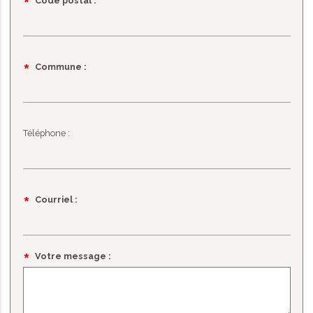
*
Code postal :
obligatoire
Champ
*
Commune :
obligatoire
Téléphone :
Champ
*
Courriel :
obligatoire
Champ
*
Votre message :
obligatoire