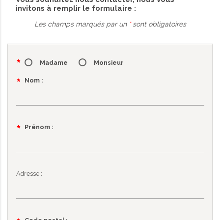
invitons à remplir le formulaire :
Les champs marqués par un
*
sont obligatoires
Madame
Monsieur
Champ
*
Nom :
obligatoire
Champ
*
Prénom :
obligatoire
Adresse :
Champ