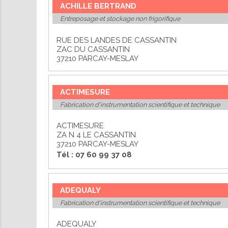
ACHILLE BERTRAND
Entreposage et stockage non frigorifique
RUE DES LANDES DE CASSANTIN
ZAC DU CASSANTIN
37210 PARCAY-MESLAY
ACTIMESURE
Fabrication d'instrumentation scientifique et technique
ACTIMESURE
rches
iements
aiements
Annuaires
Réserver
ZA N 4 LE CASSANTIN
istratives
PFiP
n
une
37210 PARCAY-MESLAY
igne
salle
Tél : 07 60 99 37 08
ADEQUALY
Fabrication d'instrumentation scientifique et technique
ADEQUALY