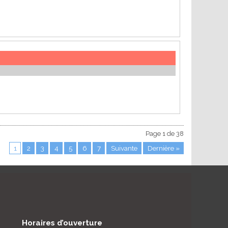
Page 1 de 38
1
2
3
4
5
6
7
Suivante
Dernière »
Horaires d’ouverture