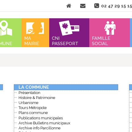
Aller
02 47 29 15 1
au
contenu
nu
MA
CNI
FAMILLE
MUNE
MAIRIE
PASSEPORT
SOCIAL
LA COMMUNE
Présentation
Histoire & Patrimoine
Urbanisme
Tours Métropole
Plans commune
Publications municipales
Archive Bulletins municipaux
Archive info Parcillonne