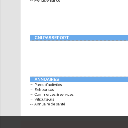
Menus enfance
rches
iements
aiements
Annuaires
Réserver
istratives
PFiP
n
une
igne
salle
CNI PASSEPORT
ANNUAIRES
Parcs d'activités
Entreprises
Commerces & services
Viticulteurs
Annuaire de santé