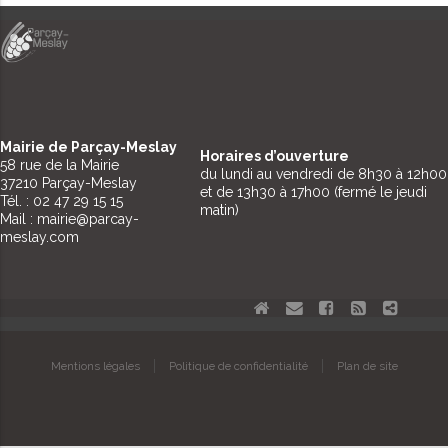
Mairie de Parçay-Meslay
Horaires d’ouverture
58 rue de la Mairie
du lundi au vendredi de 8h30 à 12h00
37210 Parçay-Meslay
et de 13h30 à 17h00 (fermé le jeudi
Tél. : 02 47 29 15 15
matin)
Mail : mairie@parcay-
meslay.com
Aller
Aller
au
au
contenu
contenu
Aller
Mentions légales
Politique de confidentialité
Plan de site
au
contenu