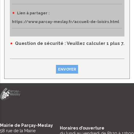
Champ
*
Lien à partager :
obligatoire
*
Question de sécurité
: Veuillez calculer 1 plus 7.
Mairie de Parçay-Meslay
Horaires d’ouverture
58 rue de la Mairie
du lundi au vendredi de 8h30 à 12h00