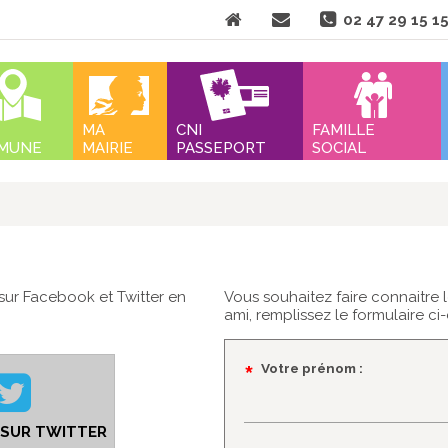
Aller
02 47 29 15 1
au
contenu
nu
MA
CNI
FAMILLE
MUNE
MAIRIE
PASSEPORT
SOCIAL
sur Facebook et Twitter en
Vous souhaitez faire connaitre
ami, remplissez le formulaire ci
Champ
*
Votre prénom :
obligatoire
 SUR TWITTER