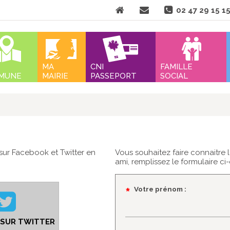
Aller
02 47 29 15 1
au
contenu
nu
MA
CNI
FAMILLE
MUNE
MAIRIE
PASSEPORT
SOCIAL
sur Facebook et Twitter en
Vous souhaitez faire connaitre
ami, remplissez le formulaire ci
Champ
*
Votre prénom :
obligatoire
 SUR TWITTER